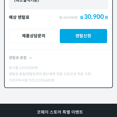
(최소실적기준)
30,900
예상 렌탈료
월
33,900
원
월
원
제품상담문의
렌탈신청
렌탈료 총합
일시불
1,010,000
원
렌탈료 총합(렌탈등록비 할인혜택 적용, 프로모션 적용 기준)
7년(의무사용기간)
2,595,600
원
코웨이 스토어 특별 이벤트