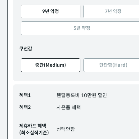
9년 약정
7년 약정
5년 약정
쿠션감
중간(Medium)
단단함(Hard)
혜택1
렌탈등록비 10만원 할인
혜택2
사은품 혜택
제휴카드 혜택
선택안함
(최소실적기준)