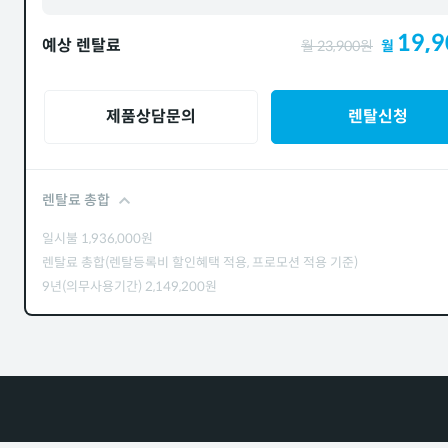
19,9
예상 렌탈료
월
23,900
원
월
제품상담문의
렌탈신청
렌탈료 총합
일시불
1,936,000
원
렌탈료 총합(렌탈등록비 할인혜택 적용, 프로모션 적용 기준)
9년(의무사용기간)
2,149,200
원