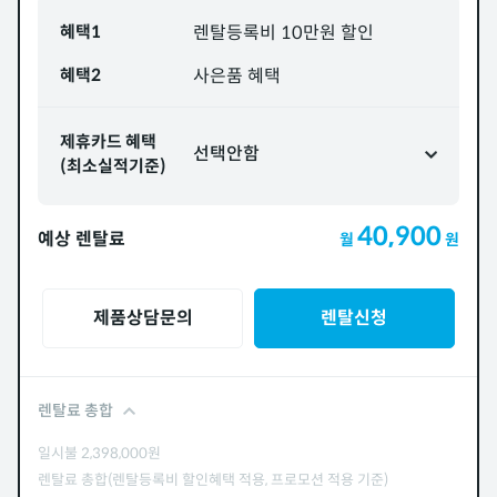
혜택1
렌탈등록비 10만원 할인
혜택2
사은품 혜택
제휴카드 혜택
선택안함
(최소실적기준)
40,900
예상 렌탈료
월
원
제품상담문의
렌탈신청
렌탈료 총합
일시불
2,398,000
원
렌탈료 총합(렌탈등록비 할인혜택 적용, 프로모션 적용 기준)